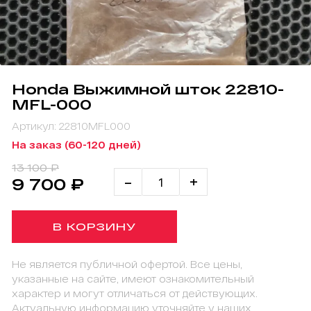
Honda Выжимной шток 22810-
MFL-000
Артикул: 22810MFL000
На заказ (60-120 дней)
13 100 ₽
-
+
9 700 ₽
В КОРЗИНУ
Не является публичной офертой. Все цены,
указанные на сайте, имеют ознакомительный
характер и могут отличаться от действующих.
Актуальную информацию уточняйте у наших