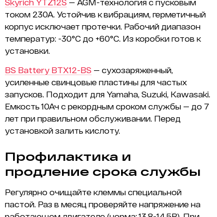
Skyrich YTZ12S
— AGM-технология с пусковым
током 230А. Устойчив к вибрациям, герметичный
корпус исключает протечки. Рабочий диапазон
температур: -30°C до +60°C. Из коробки готов к
установки.
BS Battery BTX12-BS
— сухозаряженный,
усиленные свинцовые пластины для частых
запусков. Подходит для Yamaha, Suzuki, Kawasaki.
Емкость 10Ач с рекордным сроком службы — до 7
лет при правильном обслуживании. Перед
установкой залить кислоту.
Профилактика и
продление срока службы
Регулярно очищайте клеммы специальной
пастой. Раз в месяц проверяйте напряжение на
работающем двигателе (норма: 13.8-14.5В). При