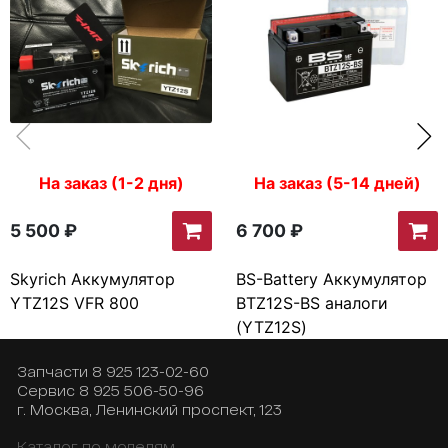
На заказ (1-2 дня)
На заказ (5-14 дней)
5 500 ₽
6 700 ₽
Skyrich Аккумулятор
BS-Battery Аккумулятор
YTZ12S VFR 800
BTZ12S-BS аналоги
(YTZ12S)
Запчасти
8 925 123-02-60
Сервис
8 925 506-50-96
г. Москва, Ленинский проспект, 123
Каталог по моделям