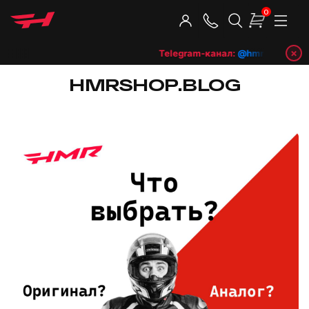
0
×
Telegram-канал:
@hmrshop_ru
👈
HMRSHOP.BLOG