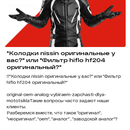
"Колодки nissin оригинальные у
вас?" или "Фильтр hiflo hf204
оригинальный?"
⁉️"Колодки nissin оригинальные у вас?" или "Фильтр
hiflo hf204 оригинальный?"
original-oem-analog-vybiraem-zapchasti-dlya-
mototsiklaТакие вопросы часто задают наши
клиенты.
Разберемся вместе, что такое "оригинал",
"неоригинал", "oem", "аналог" , "заводской аналог"?