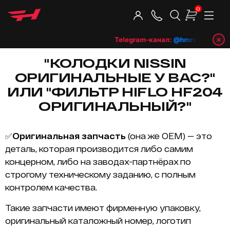
0
×
Telegram-канал:
@hmrshop_ru
👈 п
"КОЛОДКИ NISSIN
ОРИГИНАЛЬНЫЕ У ВАС?"
ИЛИ "ФИЛЬТР HIFLO HF204
ОРИГИНАЛЬНЫЙ?"
✅
Оригинальная запчасть
(она же OEM) — это
деталь, которая производится либо самим
концерном, либо на заводах-партнёрах по
строгому техническому заданию, с полным
контролем качества.
Такие запчасти имеют фирменную упаковку,
оригинальный каталожный номер, логотип