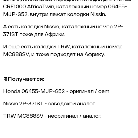
CRF1000 AfricaTwin, каталожный номер 06455-
MJP-G52, внутри лежат колодки Nissin.
А есть колодки Nissin,
каталожный номер 2P-
371ST тоже для Африки.
И еще есть колодки TRW, каталожный номер
MC888SV, и тоже подходят на Африку.
🔖
Получается:
Honda
06455-MJP-G52
- оригинал / oem
Nissin
2P-371ST
- заводской аналог
TRW
MC888SV
- неоригинал / аналог.