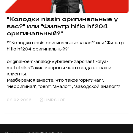
"Колодки nissin оригинальные у
вас?" или "Фильтр hiflo hf204
оригинальный?"
⁉️"Колодки nissin оригинальные у вас?" или "Фильтр
hiflo hf204 оригинальный?"
original-oem-analog-vybiraem-zapchasti-dlya-
mototsiklaТакие вопросы часто задают наши
клиенты.
Разберемся вместе, что такое "оригинал",
"неоригинал", "oem", "аналог" , "заводской аналог"?
02.02.2026
HMRSHOP