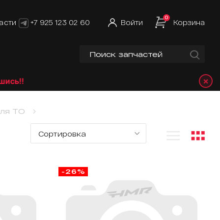
0
асти
+7 925 123 02 60
Войти
Корзина
×
ь!!
для ТО
-26%