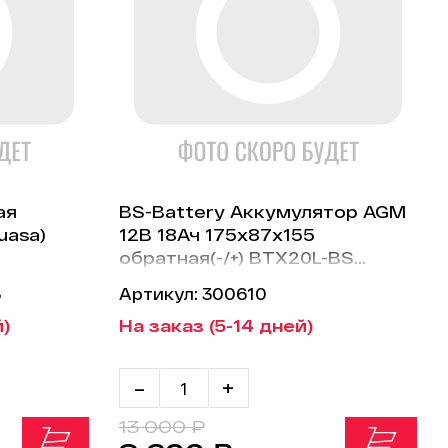
ая
BS-Battery Аккумулятор AGM
uasa)
12В 18Ач 175x87x155
обратная(-/+) BTX20L-BS
аналоги (YTX20L-BS)
3
Артикул: 300610
й)
На заказ (5-14 дней)
-
+
13 000 ₽