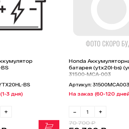
Аккумулятор
Honda Аккумуляторн
-BS
батарея (ytx20l-bs) (y
31500-MCA-003
 YTX20HL-BS
Артикул: 31500MCA00
(1-3 дня)
На заказ (60-120 дне
+
-
+
70 700 ₽