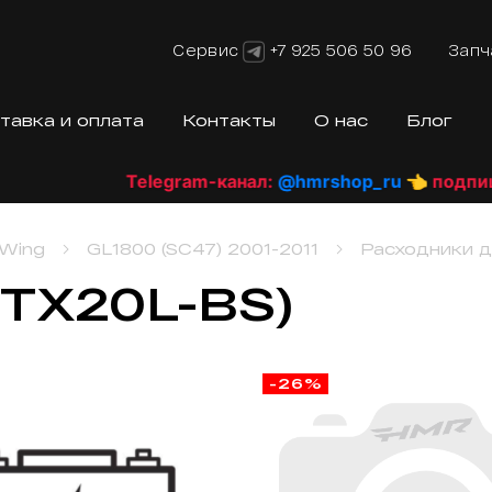
Сервис
+7 925 506 50 96
Запч
тавка и оплата
Контакты
О нас
Блог
Telegram-канал:
@hmrshop_ru
👈 подпишис
 Wing
GL1800 (SC47) 2001-2011
Расходники 
TX20L-BS)
-26%