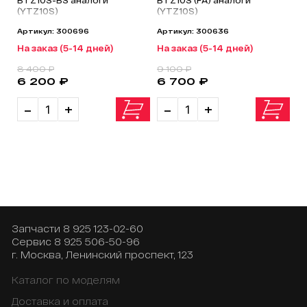
BTZ10S-BS аналоги
BTZ10S (FA) аналоги
(YTZ10S)
(YTZ10S)
Артикул: 300696
Артикул: 300636
На заказ (5-14 дней)
На заказ (5-14 дней)
8 400 ₽
9 100 ₽
6 200 ₽
6 700 ₽
-
+
-
+
Запчасти
8 925 123-02-60
Сервис
8 925 506-50-96
г. Москва, Ленинский проспект, 123
Каталог по моделям
Доставка и оплата