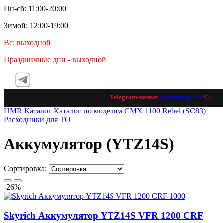
Пн-сб: 11:00-20:00
Зимой: 12:00-19:00
Вс: выходной
Праздничные дни - выходной
Telegram-канал:
@hmrshop_ru
👈 подп
HMR
Каталог
Каталог по моделям
CMX 1100 Rebel (SC83)
Расходники для ТО
Аккумулятор (YTZ14S)
Сортировка:
-26%
Skyrich Аккумулятор YTZ14S VFR 1200 CRF