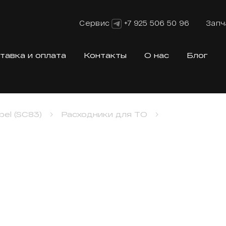
Сервис
+7 925 506 50 96
Запч
тавка и оплата
Контакты
О нас
Блог
el (SC83)
Расходники для ТО