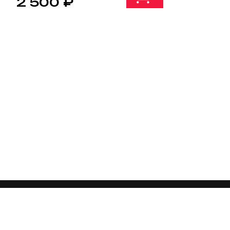
2 500 ₽
Запчасти
8 925 123-02-60
Каталог п
Сервис
8 925 506-50-96
Доставка и
г. Москва, Ленинский проспект, 123