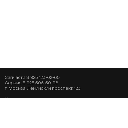
Запчасти
8 925 123-02-60
Сервис
8 925 506-50-96
г. Москва, Ленинский проспект, 123
Каталог по моделям
Доставка и оплата
Контакты
О нас