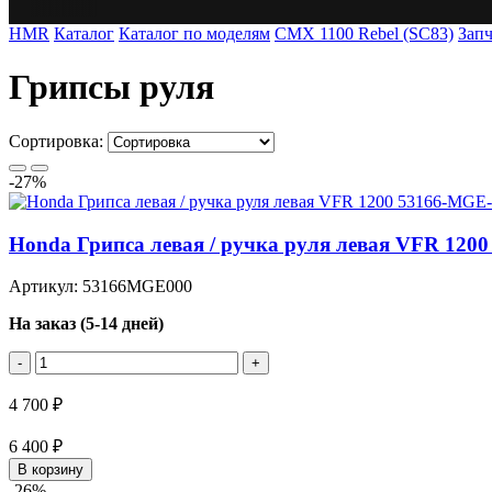
HMR
Каталог
Каталог по моделям
CMX 1100 Rebel (SC83)
Запч
Грипсы руля
Сортировка:
-27%
Honda Грипса левая / ручка руля левая VFR 120
Артикул: 53166MGE000
На заказ (5-14 дней)
-
+
4 700 ₽
6 400 ₽
В корзину
-26%