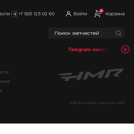
0
асти
+7 925 123 02 60
Войти
Корзина
×
Telegram-канал:
@hmrshop
ости
ение
а
2026 © Интернет-магазин HMR