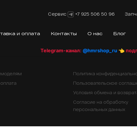
Сервис
+7 925 506 50 96
Запч
тавка и оплата
Контакты
О нас
Блог
Telegram-канал:
@hmrshop_ru
👈 подпиш
о моделям
Политика конфиденциальн
 оплата
Пользовательское соглаш
Условия обмена и возврат
Согласие на обработку
персональных данных