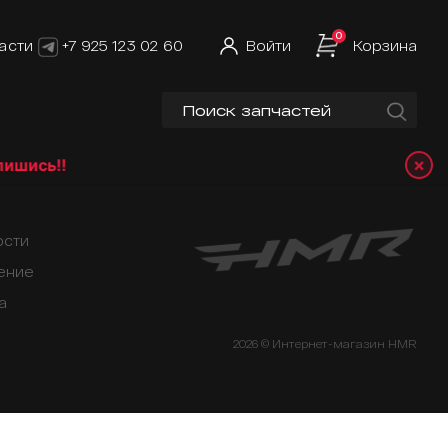
0
асти
+7 925 123 02 60
Войти
Корзина
×
ись!!
ости
ение
а
2026 © Интернет-магазин HMR