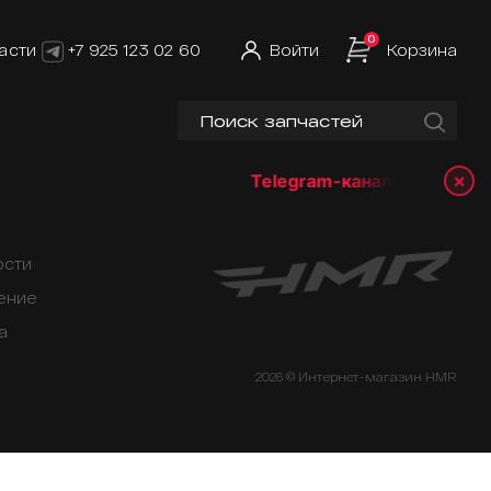
0
асти
+7 925 123 02 60
Войти
Корзина
×
Telegram-канал:
@hmrshop
ости
ение
а
2026 © Интернет-магазин HMR