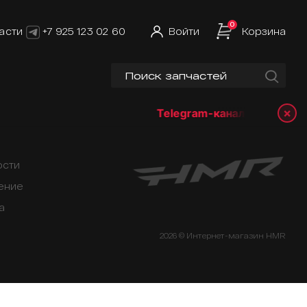
0
асти
+7 925 123 02 60
Войти
Корзина
×
Telegram-канал:
@hmrshop
ости
ение
а
2026 © Интернет-магазин HMR