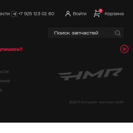
0
асти
+7 925 123 02 60
Войти
Корзина
×
шись!!
ости
ение
а
2026 © Интернет-магазин HMR