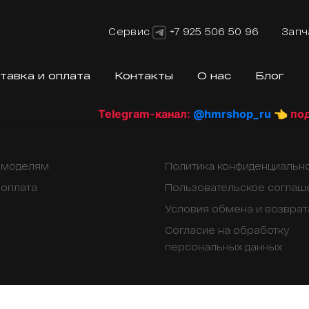
Сервис
+7 925 506 50 96
Запч
тавка и оплата
Контакты
О нас
Блог
Telegram-канал:
@hmrshop_ru
👈 подпи
о моделям
Политика конфиденциальн
 оплата
Пользовательское соглаш
Условия обмена и возврат
Согласие на обработку
персональных данных