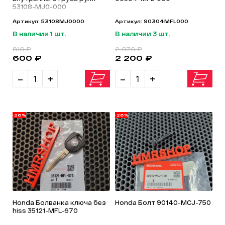
53108-MJ0-000
Артикул: 53108MJ0000
Артикул: 90304MFL000
В наличии 1 шт.
В наличии 3 шт.
810 ₽
2 970 ₽
600 ₽
2 200 ₽
-
+
-
+
-26%
-26%
Honda Болванка ключа без
Honda Болт 90140-MCJ-750
hiss 35121-MFL-670