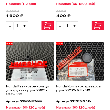
На заказ (1-2 дня)
На заказ (60-120 дней)
2 600 ₽
600 ₽
1 900 ₽
400 ₽
-
+
-
+
-33%
-26%
Honda Резиновое кольцо
Honda Колпачок траверсы
для грузика руля 53109-
руля 53232-MFL-010
MM5-000
Артикул: 53109MM5000
Артикул: 53232MFL010
На заказ (60-120 дней)
На заказ (60-120 дней)