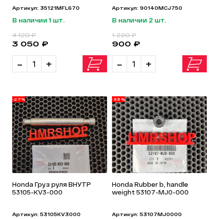
Артикул: 35121MFL670
Артикул: 90140MCJ750
В наличии 1 шт.
В наличии 2 шт.
4 120 ₽
1 220 ₽
3 050 ₽
900 ₽
-
+
-
+
-27%
-33%
Honda Груз руля ВНУТР
Honda Rubber b, handle
53105-KV3-000
weight 53107-MJ0-000
Артикул: 53105KV3000
Артикул: 53107MJ0000