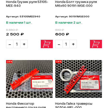
Honda Грузик руля 53105-
Honda Болт грузика руля
MEE-940
М6х60 90191-MGE-000
Артикул: 53105MEE940
Артикул: 90191MGE000
В наличии 1 шт.
В наличии 2 шт.
3 380 ₽
810 ₽
2 500 ₽
600 ₽
-
+
-
+
-26%
-26%
Honda Фиксатор
Honda Гайка траверсы
внутреннего груза руля
90304-MFL-000