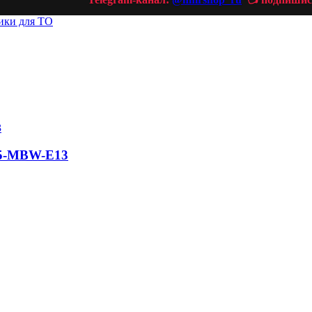
ики для ТО
55-MBW-E13