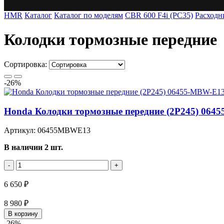
HMR
Каталог
Каталог по моделям
CBR 600 F4i (PC35)
Расходн
Колодки тормозные передние
Сортировка:
-26%
Honda Колодки тормозные передние (2P245) 064
Артикул: 06455MBWE13
В наличии 2 шт.
-
+
6 650 ₽
8 980 ₽
В корзину
-26%