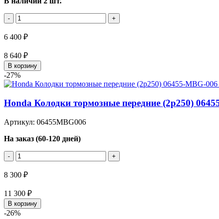
В наличии 2 шт.
-
+
6 400 ₽
8 640 ₽
В корзину
-27%
Honda Колодки тормозные передние (2p250) 064
Артикул: 06455MBG006
На заказ (60-120 дней)
-
+
8 300 ₽
11 300 ₽
В корзину
-26%