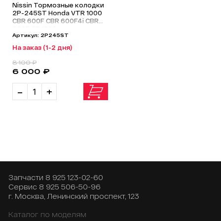
Nissin Тормозные колодки
2P-245ST Honda VTR 1000
CBR 600F CBR 600F4i CBR
600F CB 1300
Артикул: 2P245ST
На заказ (1-2 дня)
8 100 ₽
6 000 ₽
-
+
Запчасти
8 925 123-02-60
Сервис
8 925 506-50-96
г. Москва, Ленинский проспект, 123
Каталог по моделям