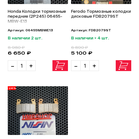
Honda Колодки тормозные
Ferodo Тормозные колодки
передние (2P245) 06455-
дисковые FDB2079ST
MBW-E13
Артикул: 06455MBWE13
Артикул: FDB2079ST
В наличии 2 шт.
В наличии > 4 шт.
8 980 ₽
6 890 ₽
6 650 ₽
5 100 ₽
-
+
-
+
-26%