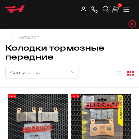
0
×
Teleg
Каталог
Колодки тормозные
передние
-26%
-26%