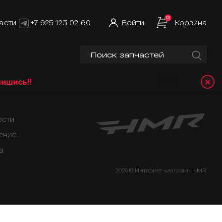
0
асти
+7 925 123 02 60
Войти
Корзина
×
ись!!
ости
ение
а
2026 © Интернет-магазин HMR