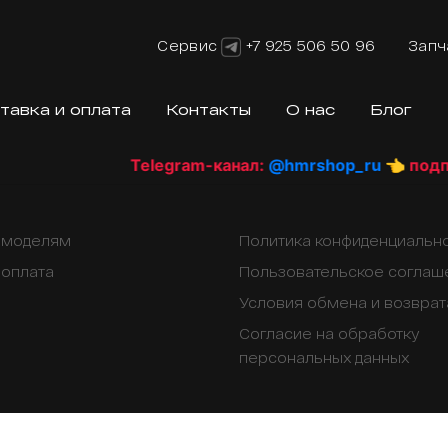
Сервис
+7 925 506 50 96
Запч
тавка и оплата
Контакты
О нас
Блог
Telegram-канал:
@hmrshop_ru
👈 подпиш
о моделям
Политика конфиденциальн
 оплата
Пользовательское соглаш
Условия обмена и возврат
Согласие на обработку
персональных данных