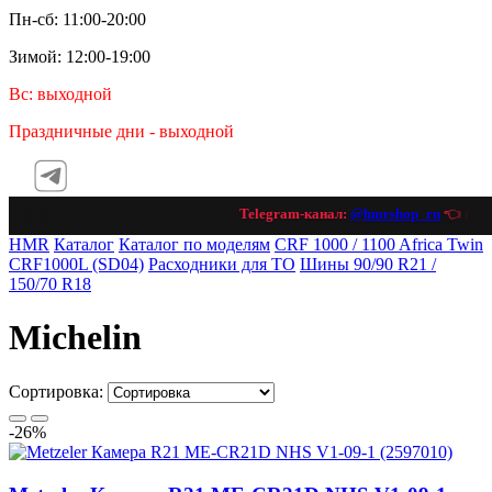
Пн-сб: 11:00-20:00
Зимой: 12:00-19:00
Вс: выходной
Праздничные дни - выходной
Telegram-канал:
@hmrshop_ru
👈 подпи
HMR
Каталог
Каталог по моделям
CRF 1000 / 1100 Africa Twin
CRF1000L (SD04)
Расходники для ТО
Шины 90/90 R21 /
150/70 R18
Michelin
Сортировка:
-26%