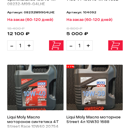
08232-M99-G4LHE
Артикул: 08232M99G4LHE
Артикул: 104092
На заказ (60-120 дней)
На заказ (60-120 дней)
16 400 ₽
6 800 ₽
12 100 ₽
5 000 ₽
-
+
-
+
-27%
Liqui Moly Масло
Liqui Moly Масло моторное
мотороное синтетика 4T
Street 4л 10W30 1688
Street Race 10W40 20754