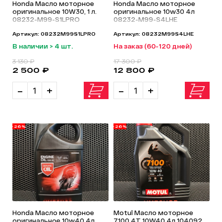
Honda Масло моторное
Honda Масло моторное
оригинальное 10W30, 1 л.
оригинальное 10w30 4л
08232-M99-S1LPRO
08232-M99-S4LHE
Артикул: 08232M99S1LPRO
Артикул: 08232M99S4LHE
В наличии > 4 шт.
На заказ (60-120 дней)
3 130 ₽
17 300 ₽
2 500 ₽
12 800 ₽
-
+
-
+
-26%
-26%
Honda Масло моторное
Motul Масло моторное
оригинальное 10w40 4л
7100 4T 10W40 4л 104092