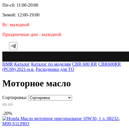
Пн-сб: 11:00-20:00
Зимой: 12:00-19:00
Вс: выходной
Праздничные дни - выходной
Tele
HMR
Каталог
Каталог по моделям
CBR 600 RR
CBR600RR
(PC69) 2021-н.в.
Расходники для ТО
Моторное масло
Сортировка:
Хит продаж
-20%