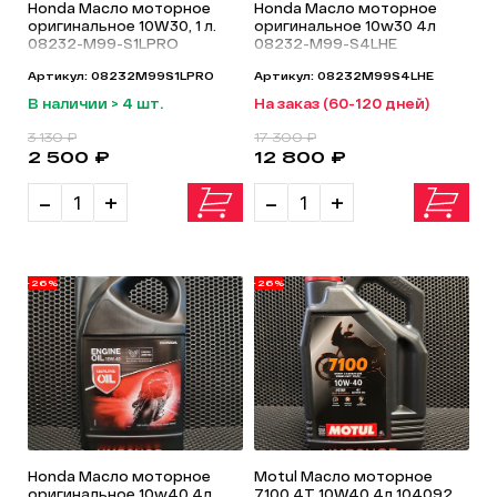
Honda Масло моторное
Honda Масло моторное
оригинальное 10W30, 1 л.
оригинальное 10w30 4л
08232-M99-S1LPRO
08232-M99-S4LHE
Артикул: 08232M99S1LPRO
Артикул: 08232M99S4LHE
В наличии > 4 шт.
На заказ (60-120 дней)
3 130 ₽
17 300 ₽
2 500 ₽
12 800 ₽
-
+
-
+
-26%
-26%
Honda Масло моторное
Motul Масло моторное
оригинальное 10w40 4л
7100 4T 10W40 4л 104092