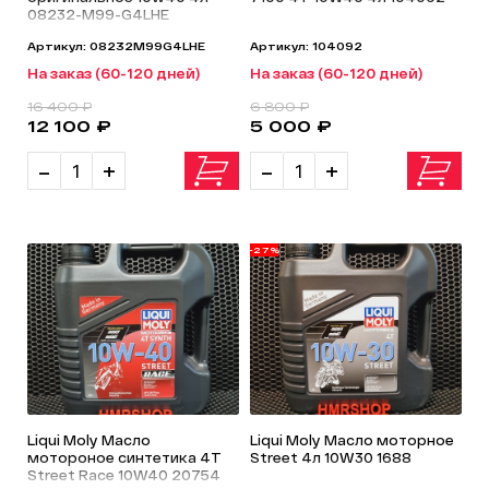
08232-M99-G4LHE
Артикул: 08232M99G4LHE
Артикул: 104092
На заказ (60-120 дней)
На заказ (60-120 дней)
16 400 ₽
6 800 ₽
12 100 ₽
5 000 ₽
-
+
-
+
-27%
Liqui Moly Масло
Liqui Moly Масло моторное
мотороное синтетика 4T
Street 4л 10W30 1688
Street Race 10W40 20754