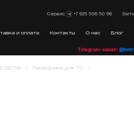
Сервис
+7 925 506 50 96
Запч
тавка и оплата
Контакты
О нас
Блог
Telegram-канал:
@hmrshop
D (SC76)
Расходники для ТО