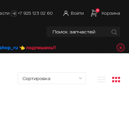
0
асти
+7 925 123 02 60
Войти
Корзина
×
_ru
👈 подпишись!!