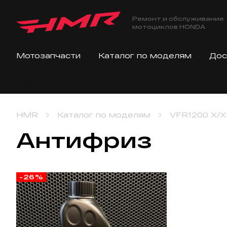
Ремонт и обслуживание
мотоциклов HONDA
Мотозапчасти
Каталог по моделям
Дос
HMR
Каталог по моделям
VFR1200 X/X
Антифриз
-26%