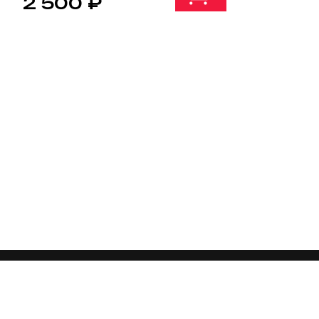
2 500 ₽
Запчасти
8 925 123-02-60
Каталог п
Сервис
8 925 506-50-96
Доставка и
г. Москва, Ленинский проспект, 123