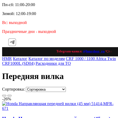
Пн-сб: 11:00-20:00
Зимой: 12:00-19:00
Вс: выходной
Праздничные дни - выходной
Telegram-канал:
@hmrshop_ru
👈 подпи
HMR
Каталог
Каталог по моделям
CRF 1000 / 1100 Africa Twin
CRF1000L (SD04)
Расходники для ТО
Передняя вилка
Сортировка:
-26%