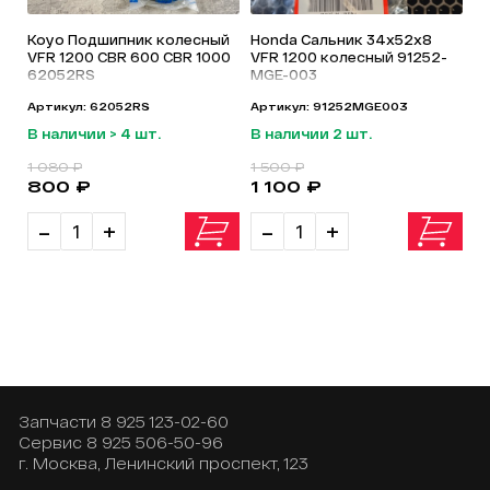
Koyo Подшипник колесный
Honda Сальник 34х52х8
VFR 1200 CBR 600 CBR 1000
VFR 1200 колесный 91252-
62052RS
MGE-003
Артикул: 62052RS
Артикул: 91252MGE003
В наличии > 4 шт.
В наличии 2 шт.
1 080 ₽
1 500 ₽
800 ₽
1 100 ₽
-
+
-
+
Запчасти
8 925 123-02-60
Сервис
8 925 506-50-96
г. Москва, Ленинский проспект, 123