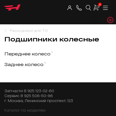
0
×
Telegra
Расходники для ТО
Подшипники колесные
3
Переднее колесо
5
Заднее колесо
Запчасти
8 925 123-02-60
Сервис
8 925 506-50-96
г. Москва, Ленинский проспект, 123
Каталог по моделям