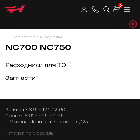
0
×
Telegr
Каталог по моделям
NC700 NC750
138
Расходники для ТО
4
Запчасти
Запчасти
8 925 123-02-60
Сервис
8 925 506-50-96
г. Москва, Ленинский проспект, 123
Каталог по моделям