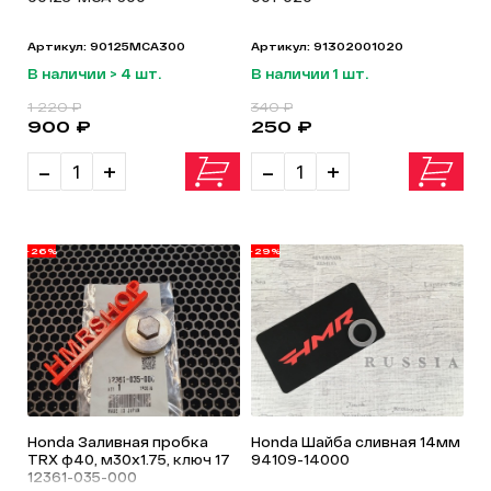
Артикул: 90125MCA300
Артикул: 91302001020
В наличии > 4 шт.
В наличии 1 шт.
1 220 ₽
340 ₽
900 ₽
250 ₽
-
+
-
+
-26%
-29%
Honda Заливная пробка
Honda Шайба сливная 14мм
TRX ф40, м30х1.75, ключ 17
94109-14000
12361-035-000