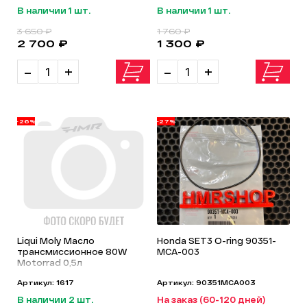
В наличии 1 шт.
В наличии 1 шт.
3 650 ₽
1 760 ₽
2 700 ₽
1 300 ₽
-
+
-
+
-26%
-27%
Liqui Moly Масло
Honda SET3 O-ring 90351-
трансмиссионное 80W
MCA-003
Motorrad 0,5л
Артикул: 1617
Артикул: 90351MCA003
В наличии 2 шт.
На заказ (60-120 дней)