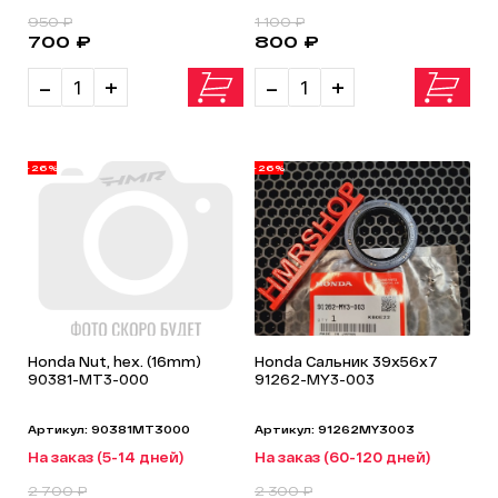
950 ₽
1 100 ₽
700 ₽
800 ₽
-
+
-
+
-26%
-26%
Honda Nut, hex. (16mm)
Honda Сальник 39х56х7
90381-MT3-000
91262-MY3-003
Артикул: 90381MT3000
Артикул: 91262MY3003
На заказ (5-14 дней)
На заказ (60-120 дней)
2 700 ₽
2 300 ₽