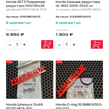
Honda SET3 Подшипник
Honda Сальник редуктора
редуктора 100х125х26
GL 1800 2006-2022 со
двойной 91051-MCA-003
стороны диска 91265-MCA-
003
Артикул: 91051MCA003
Артикул: 91265MCA003
В наличии 1 шт.
В наличии 1 шт.
7 900 ₽
2 570 ₽
5 850 ₽
1 900 ₽
-
+
-
+
-26%
-26%
Honda Шпилька 12x46
Honda O-ring 30.8MM 91302-
90125-MCA-300
001-020