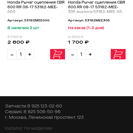
Honda Рычаг сцепления CBR
Honda Рычаг сцепления CBR
600 RR 08-17 53182-MEE-
600 RR 08-17 53182-MEE-
000
305 аналоги 53182-MEE-000
53178-MFG-D01 53178-MFG-
Артикул: 53182MEE000
Артикул: 53182MEE305
D00
В наличии 2 шт.
На заказ (1-2 дня)
3 780 ₽
2 300 ₽
2 800 ₽
1 700 ₽
-
+
-
+
Запчасти
8 925 123-02-60
Сервис
8 925 506-50-96
г. Москва, Ленинский проспект, 123
Каталог по моделям