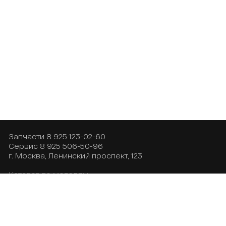
Запчасти
8 925 123-02-60
Сервис
8 925 506-50-96
г. Москва, Ленинский проспект, 123
Каталог по моделям
Доставка и оплата
Контакты
О нас