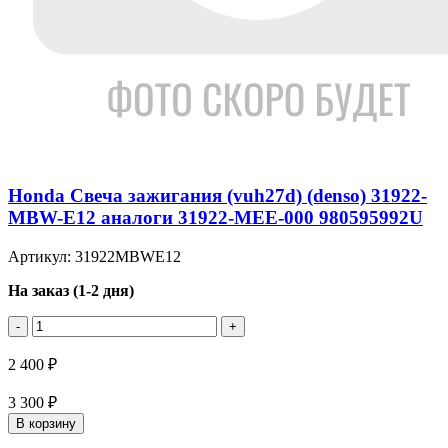
Honda Свеча зажигания (vuh27d) (denso) 31922-
MBW-E12 аналоги 31922-MEE-000 980595992U
Артикул: 31922MBWE12
На заказ (1-2 дня)
-
+
2 400 ₽
3 300 ₽
В корзину