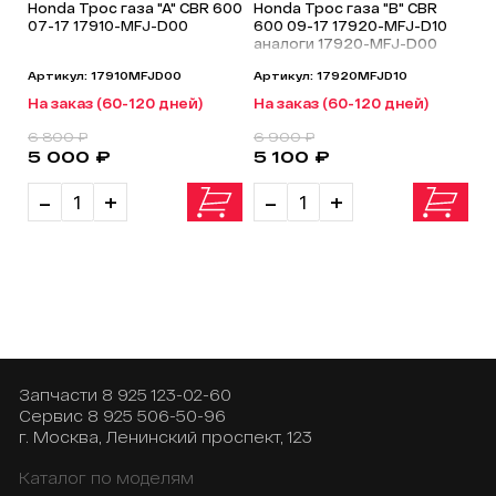
Honda Трос газа "A" CBR 600
Honda Трос газа "B" CBR
07-17 17910-MFJ-D00
600 09-17 17920-MFJ-D10
аналоги 17920-MFJ-D00
Артикул: 17910MFJD00
Артикул: 17920MFJD10
На заказ (60-120 дней)
На заказ (60-120 дней)
6 800 ₽
6 900 ₽
5 000 ₽
5 100 ₽
-
+
-
+
Запчасти
8 925 123-02-60
Сервис
8 925 506-50-96
г. Москва, Ленинский проспект, 123
Каталог по моделям