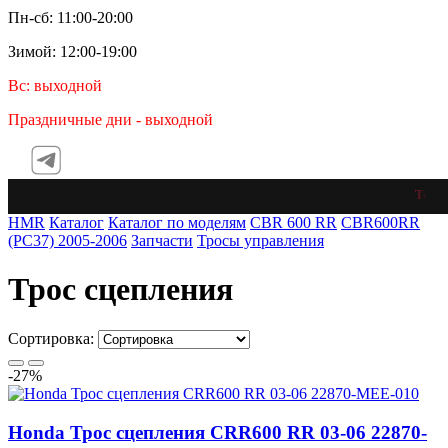
Пн-сб: 11:00-20:00
Зимой: 12:00-19:00
Вс: выходной
Праздничные дни - выходной
Telegr
HMR
Каталог
Каталог по моделям
CBR 600 RR
CBR600RR
(PC37) 2005-2006
Запчасти
Тросы управления
Трос сцепления
Сортировка:
-27%
Honda Трос сцепления CRR600 RR 03-06 22870-