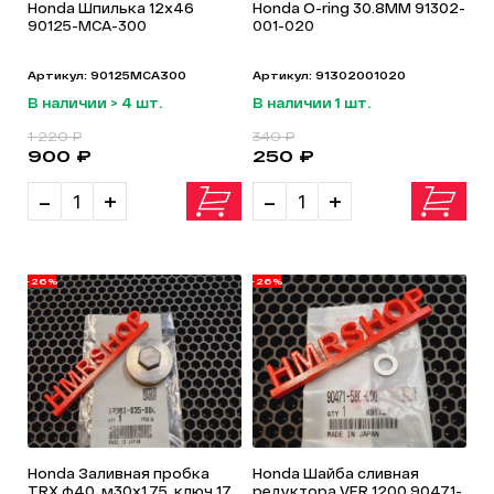
Honda Шпилька 12x46
Honda O-ring 30.8MM 91302-
90125-MCA-300
001-020
Артикул: 90125MCA300
Артикул: 91302001020
В наличии > 4 шт.
В наличии 1 шт.
1 220 ₽
340 ₽
900 ₽
250 ₽
-
+
-
+
-26%
-26%
Honda Заливная пробка
Honda Шайба сливная
TRX ф40, м30х1.75, ключ 17
редуктора VFR 1200 90471-