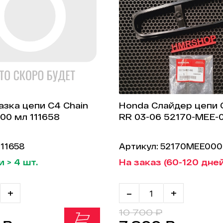
азка цепи C4 Chain
Honda Слайдер цепи 
400 мл 111658
RR 03-06 52170-MEE-
111658
Артикул: 52170MEE000
 > 4 шт.
На заказ (60-120 дне
+
-
+
10 700 ₽