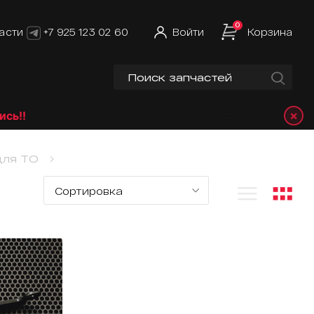
0
асти
+7 925 123 02 60
Войти
Корзина
×
!
для ТО