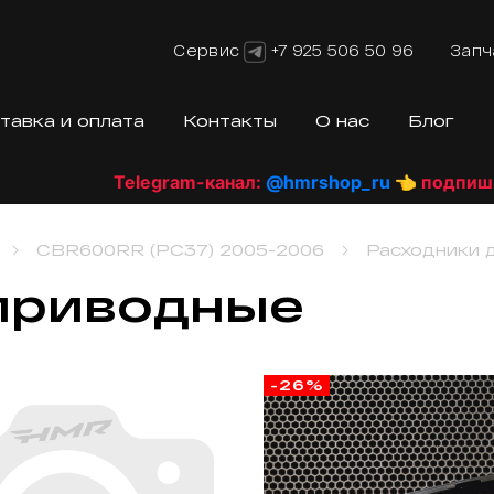
Сервис
+7 925 506 50 96
Запч
тавка и оплата
Контакты
О нас
Блог
Telegram-канал:
@hmrshop_ru
👈 подпишись!
CBR600RR (PC37) 2005-2006
Расходники 
 приводные
-26%