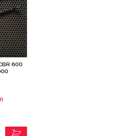
CBR 600
000
й)