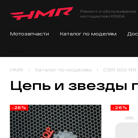
Ремонт и обслуживание
мотоциклов HONDA
Мотозапчасти
Каталог по моделям
Дос
HMR
Каталог по моделям
CBR 600 RR
Цепь и звезды
-26%
-26%