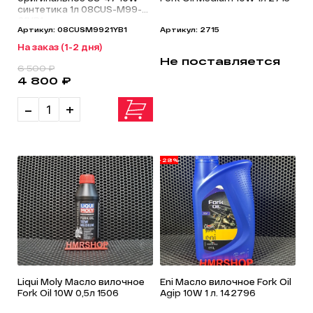
синтетика 1л 08CUS-M99-
21YB1
Артикул: 08CUSM9921YB1
Артикул: 2715
На заказ (1-2 дня)
Не поставляется
6 500 ₽
4 800 ₽
-
+
-28%
Liqui Moly Масло вилочное
Eni Масло вилочное Fork Oil
Fork Oil 10W 0,5л 1506
Agip 10W 1 л. 142796