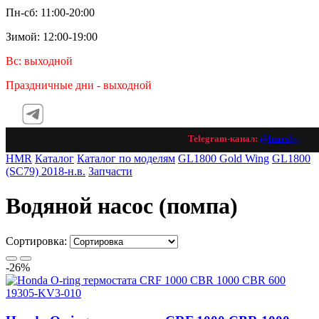
Пн-сб: 11:00-20:00
Зимой: 12:00-19:00
Вс: выходной
Праздничные дни - выходной
Telegram-канал:
@hmrshop_ru

HMR
Каталог
Каталог по моделям
GL1800 Gold Wing
GL1800
(SC79) 2018-н.в.
Запчасти
Водяной насос (помпа)
Сортировка:
-26%