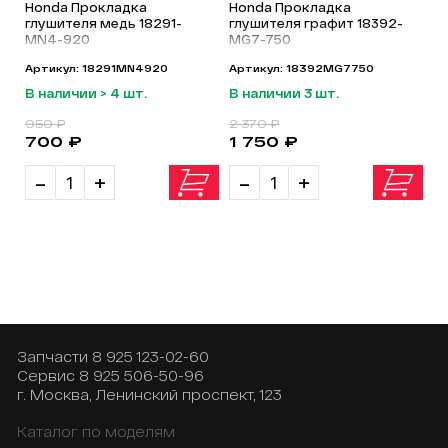
Honda Прокладка
Honda Прокладка
глушителя медь 18291-
глушителя графит 18392-
MN4-920
MG7-750
Артикул: 18291MN4920
Артикул: 18392MG7750
В наличии > 4 шт.
В наличии 3 шт.
950 ₽
2 370 ₽
700 ₽
1 750 ₽
-
+
-
+
Запчасти
8 925 123-02-60
Сервис
8 925 506-50-96
г. Москва, Ленинский проспект, 123
Каталог по моделям