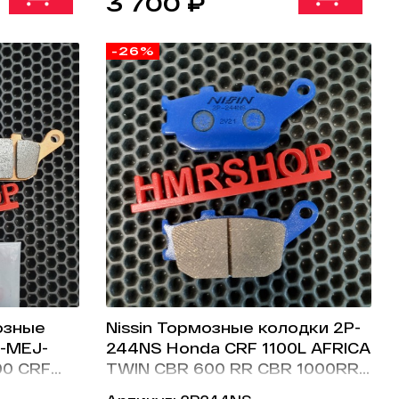
3 700 ₽
-26%
озные
Nissin Тормозные колодки 2P-
5-MEJ-
244NS Honda CRF 1100L AFRICA
00 CRF
TWIN CBR 600 RR CBR 1000RR
и 06435-
VT1300 VTR 1000 VT1100 CBR