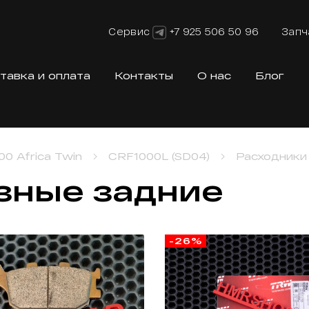
Сервис
+7 925 506 50 96
Запч
тавка и оплата
Контакты
О нас
Блог
00 Africa Twin
CRF1000L (SD04)
Расходники
зные задние
-26%