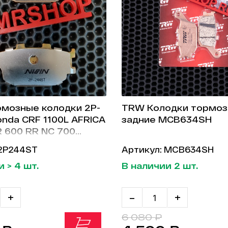
ормозные колодки 2P-
TRW Колодки тормо
nda CRF 1100L AFRICA
задние MCB634SH
 600 RR NC 700
TR 1000 CBR 600F
 2P244ST
Артикул: MCB634SH
4i CBR 600F CBF 600
 > 4 шт.
В наличии 2 шт.
CB 600 CB750F2 CBF
B 900 F
+
-
+
6 080 ₽