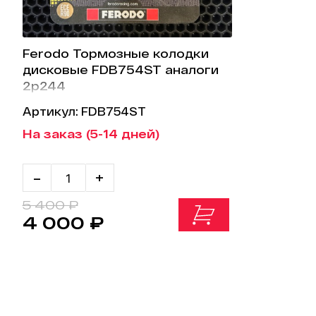
Ferodo Тормозные колодки
дисковые FDB754ST аналоги
2p244
Артикул: FDB754ST
На заказ (5-14 дней)
-
+
5 400 ₽
4 000 ₽