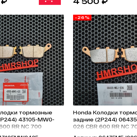
 ₽
4 500 ₽
-26%
олодки тормозные
Honda Колодки торм
2P244) 43105-MW0-
задние (2P244) 0643
600 RR NC 700
026 CBR 600 RR NC 7
1000 CRF 1100 аналог