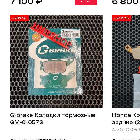
7 100 ₽
5 800
-26%
-26%
G-brake Колодки тормозные
Honda К
GM-01057S
задние (
425 CBR 