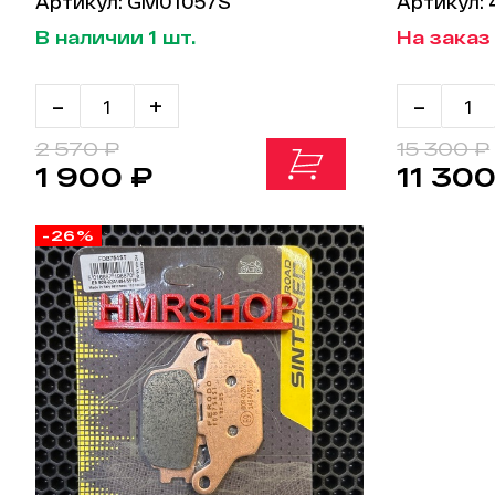
Артикул: GM01057S
Артикул:
В наличии 1 шт.
На заказ 
-
+
-
2 570 ₽
15 300 ₽
1 900 ₽
11 300
-26%