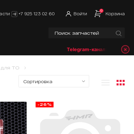
0
асти
+7 925 123 02 60
Войти
Корзина
×
Telegram-канал:
@hmrshop_ru
 для ТО
-26%