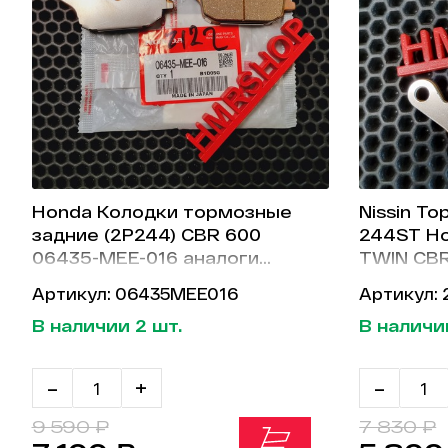
Honda Колодки тормозные
Nissin Т
задние (2P244) CBR 600
244ST Ho
06435-MEE-016 аналоги
TWIN CBR
06435-MEE-006
VT1100 V
Артикул: 06435MEE016
Артикул:
CBR 600F
В наличии 2 шт.
В наличии
CB 1300 
1000/F C
-
+
-
9 590 ₽
7 830 ₽