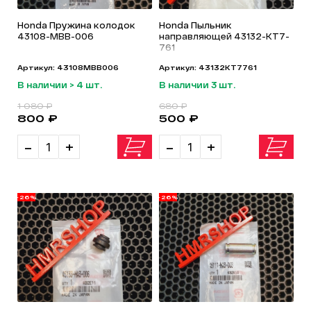
Honda Пружина колодок
Honda Пыльник
43108-MBB-006
направляющей 43132-KT7-
761
Артикул: 43108MBB006
Артикул: 43132KT7761
В наличии > 4 шт.
В наличии 3 шт.
1 080 ₽
680 ₽
800 ₽
500 ₽
-
+
-
+
-26%
-26%