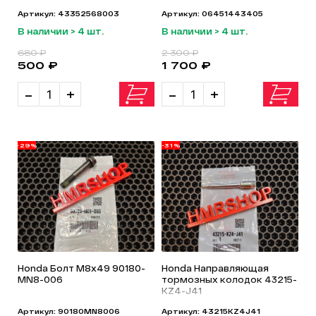
Артикул: 43352568003
Артикул: 06451443405
В наличии > 4 шт.
В наличии > 4 шт.
680 ₽
2 300 ₽
500 ₽
1 700 ₽
-
+
-
+
-29%
-31%
Honda Болт М8x49 90180-
Honda Направляющая
MN8-006
тормозных колодок 43215-
KZ4-J41
Артикул: 90180MN8006
Артикул: 43215KZ4J41