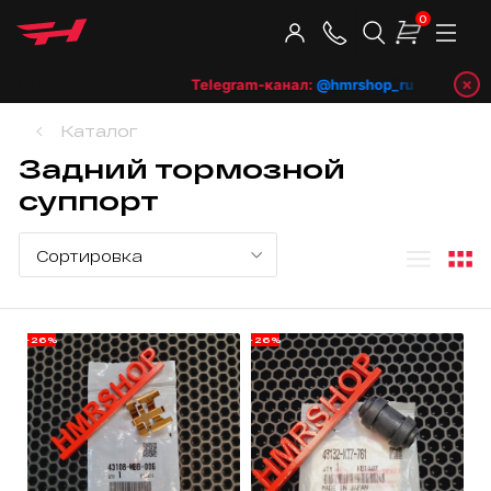
0
×
Telegram-канал:
@hmrshop_ru
👈 подпишис
Каталог
Задний тормозной
суппорт
-26%
-26%