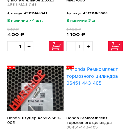
уплотнительное 2.5X1.5
MN9-006
45111-MAJ-G41
Артикул: 45111MAJG41
Артикул: 45131MN9006
В наличии > 4 шт.
В наличии 3 шт.
540 ₽
1 490 ₽
400 ₽
1 100 ₽
-
+
-
+
-26%
-26%
Honda Штуцер 43352-568-
Honda Ремкомплект
003
тормозного цилиндра
06451-443-405