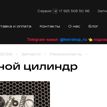
Сервис
+7 925 506 50 96
Запч
тавка и оплата
Контакты
О нас
Блог
Telegram-канал:
@hmrshop_ru
👈 подпишись
SC59)
Запчасти
Ремкомплекты
ной цилиндр