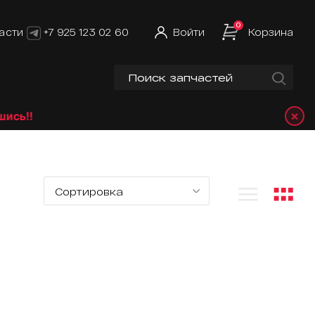
0
асти
+7 925 123 02 60
Войти
Корзина
×
!!