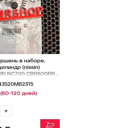
ршень в наборе,
илиндр (nissin)
RR NC700 CBR600RR
B2-315
 43520MB2315
 (60-120 дней)
+
₽