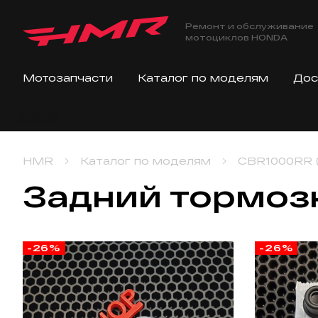
Ремонт и обслуживание
мотоциклов HONDA
Мотозапчасти
Каталог по моделям
Дос
HMR
Каталог по моделям
CBR1000RR (
Задний тормоз
-26%
-26%