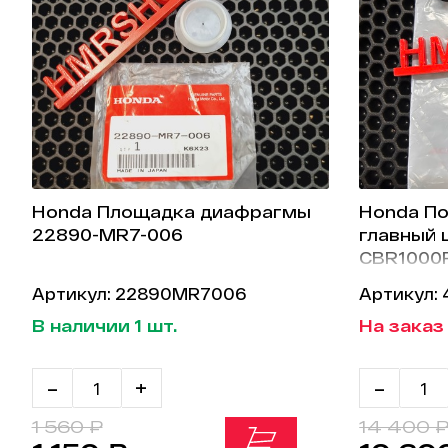
Honda Площадка диафрагмы
Honda По
22890-MR7-006
главный ц
CBR1000
43520-M
Артикул: 22890MR7006
Артикул:
В наличии 1 шт.
На заказ
-
+
-
1 560 ₽
14 400 