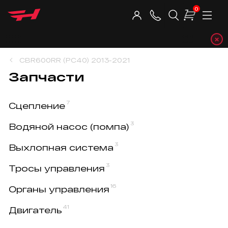
0
×
Telegra
CBR600RR (PC40) 2013-2021
Запчасти
7
Сцепление
3
Водяной насос (помпа)
3
Выхлопная система
3
Тросы управления
16
Органы управления
41
Двигатель