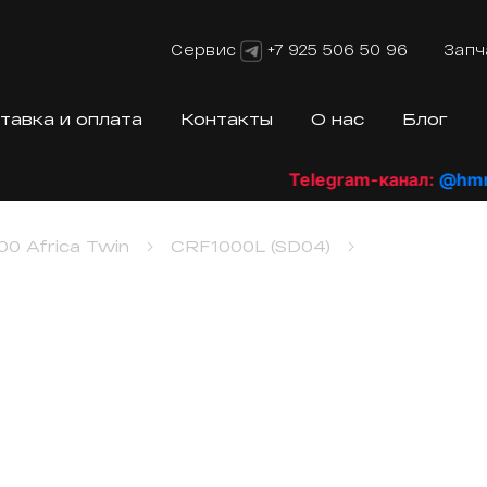
Сервис
+7 925 506 50 96
Запч
тавка и оплата
Контакты
О нас
Блог
Telegram-канал:
@hmrsh
00 Africa Twin
CRF1000L (SD04)