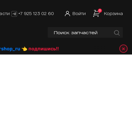
0
асти
+7 925 123 02 60
Войти
Корзина
×
op_ru
👈 подпишись!!