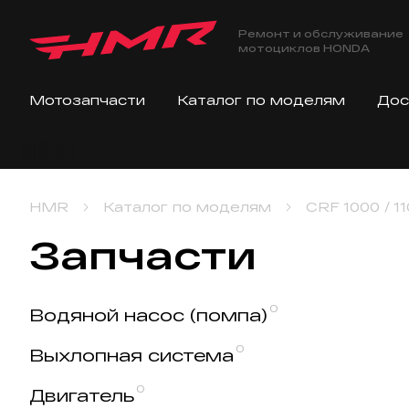
Ремонт и обслуживание
мотоциклов HONDA
Мотозапчасти
Каталог по моделям
Дос
HMR
Каталог по моделям
CRF 1000 / 11
Запчасти
0
Водяной насос (помпа)
0
Выхлопная система
0
Двигатель