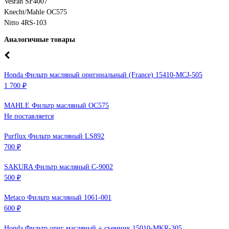
Vesrah SF4007
Knecht/Mahle OC575
Nitto 4RS -103
Аналогичные товары
Honda Фильтр масляный оригинальный (France) 15410-MCJ-505
1 700 ₽
MAHLE Фильтр масляный OC575
Не поставляется
Purflux Фильтр масляный LS892
700 ₽
SAKURA Фильтр масляный C-9002
500 ₽
Metaco Фильтр масляный 1061-001
600 ₽
Honda Фильтр ориг масляный + съемник 15010-MKR-305