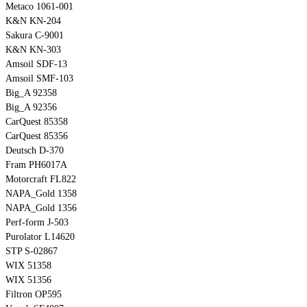
Metaco 1061-001
K&N KN-204
Sakura C-9001
K&N KN-303
Amsoil SDF-13
Amsoil SMF-103
Big_A 92358
Big_A 92356
CarQuest 85358
CarQuest 85356
Deutsch D-370
Fram PH6017A
Motorcraft FL822
NAPA_Gold 1358
NAPA_Gold 1356
Perf-form J-503
Purolator L14620
STP S-02867
WIX 51358
WIX 51356
Filtron OP595