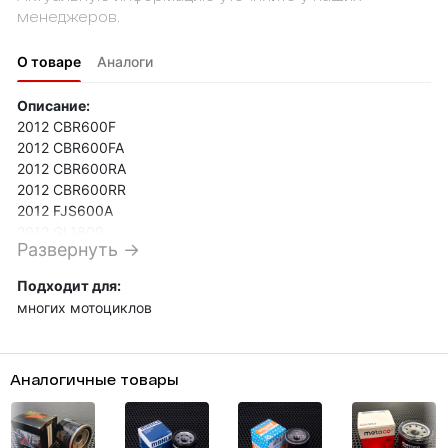
менеджеров.
О товаре
Аналоги
Описание:
2012 CBR600F
2012 CBR600FA
2012 CBR600RA
2012 CBR600RR
2012 FJS600A
2012 GL1800
Развернуть →
2012 NC700D
2012 NC700S
Подходит для:
2012 NC700SA
многих мотоциклов
2012 NC700SD
2012 NC700X
2012 NC700XA
2012 NC700XD
Аналогичные товары
2012 SH300
2012 SH300A
2012 SH300R