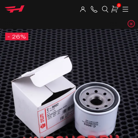
0
×
Telegram-
- 26%