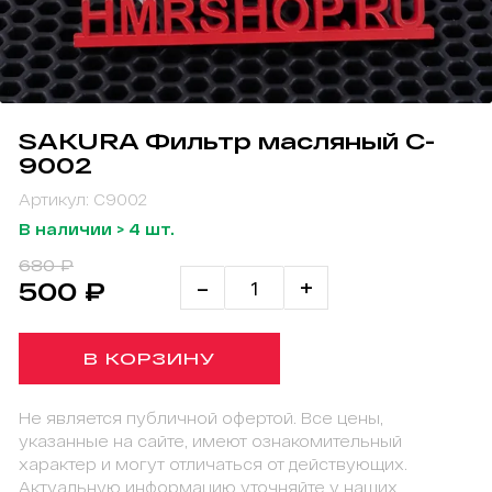
SAKURA Фильтр масляный C-
9002
Артикул: C9002
В наличии > 4 шт.
680 ₽
-
+
500 ₽
В КОРЗИНУ
Не является публичной офертой. Все цены,
указанные на сайте, имеют ознакомительный
характер и могут отличаться от действующих.
Актуальную информацию уточняйте у наших