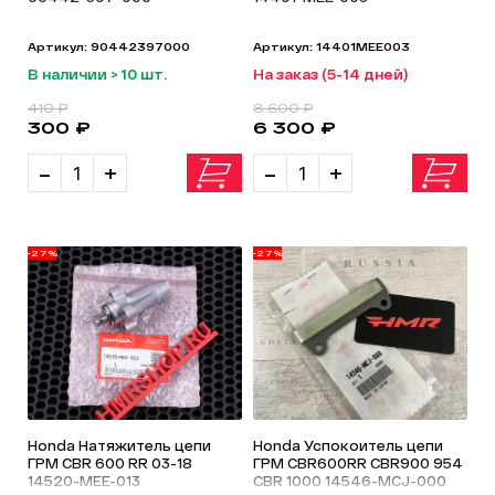
Артикул: 90442397000
Артикул: 14401MEE003
В наличии > 10 шт.
На заказ (5-14 дней)
410 ₽
8 600 ₽
300 ₽
6 300 ₽
-
+
-
+
-27%
-27%
Honda Натяжитель цепи
Honda Успокоитель цепи
ГРМ CBR 600 RR 03-18
ГРМ CBR600RR CBR900 954
14520-MEE-013
CBR 1000 14546-MCJ-000