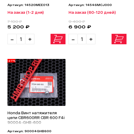
Артикул: 14520MEE013
Артикул: 14546MCJ000
На заказ (1-2 дня)
На заказ (60-120 дней)
7 100 ₽
9 400 ₽
5 200 ₽
6 900 ₽
-
+
-
+
-27%
Honda Винт натяжителя
цепи CBR600RR CBR 600 F4i
90004-GHB-600
Артикул: 90004GHB600