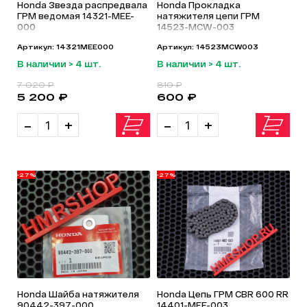
Honda Звезда распредвала
Honda Прокладка
ГРМ ведомая 14321-MEE-
натяжителя цепи ГРМ
000
14523-MCW-003
Артикул: 14321MEE000
Артикул: 14523MCW003
В наличии > 4 шт.
В наличии > 4 шт.
7 020 ₽
810 ₽
5 200 ₽
600 ₽
-
+
-
+
-27%
-27%
Honda Шайба натяжителя
Honda Цепь ГРМ CBR 600 RR
90442-397-000
14401-MEE-003