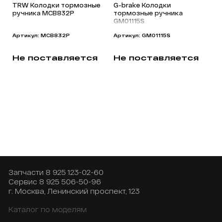
TRW Колодки тормозные
G-brake Колодки
ручника MCB832P
тормозные ручника
GM01115S
Артикул: MCB832P
Артикул: GM01115S
Не поставляется
Не поставляется
Запчасти
8 925 123-02-60
Сервис
8 925 506-50-96
г. Москва, Ленинский проспект, 123
Каталог по моделям