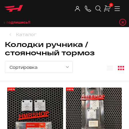
0
×
 подпишись!!
Каталог
Колодки ручника /
стояночный тормоз
-26%
-26%